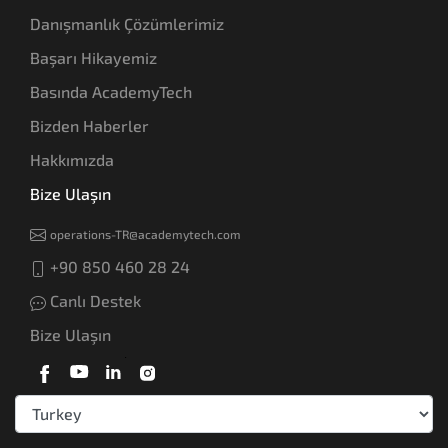
Danışmanlık Çözümlerimiz
Başarı Hikayemiz
Basında AcademyTech
Bizden Haberler
Hakkımızda
Bize Ulaşın
operations-TR@academytech.com
+90 850 460 28 24
Canlı Destek
Bize Ulaşın