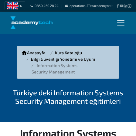
0850 460 28 24
operations-TR@academytech.com
Freel
EN
|
|
|
Anasayfa
Kurs Kataloğu
Bilgi Güvenliği Yönetimi ve Uyum
Information Systems
Security Management
Türkiye deki Information Systems
Security Management eğitimleri
Information Systems