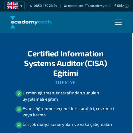
0850 460 28 24
operations-TR@academytech.com
Freel
EN
|
|
|
Certified Information
Systems Auditor (CISA)
Eğitimi
TÜRKIYE
Uzman eğitmenler tarafından sunulan
uygulamalı eğitim
Esnek öğrenme seçenekleri: sınıf içi, çevrimiçi
veya karma
Gerçek dünya senaryoları ve vaka çalışmaları