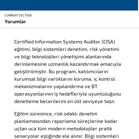
CURRENT SECTION
Yorumlar
Genel Bakış
Certified Information Systems Auditor (CISA)
Eğitim Sunum Yöntemleri
eğitimi, bilgi sistemleri denetimi, risk yönetimi
ve bilgi teknolojileri yönetişimi alanlarında
Eğitim Takvimi
derinlemesine uzmanlık kazandırmak amacıyla
geliştirilmiştir. Bu program, katılımcıların
Kurs İçeriği
kurumsal bilgi varlıklarını koruma, iç kontrol
mekanizmalarını yapılandırma ve BT
Soru ve Cevaplar
operasyonlarının iş hedefleriyle uyumluluğunu
denetleme becerilerini en üst seviyeye taşır.
Sınav & Sertifika
Eğitim süresince, risk odaklı denetim
planlamasından raporlama süreçlerine kadar
Yorumlar
uçtan uca tüm modern metodolojiler pratik
senaryolar eşliğinde ele alınır. Bilgi sistemleri
Benzer Eğitimler