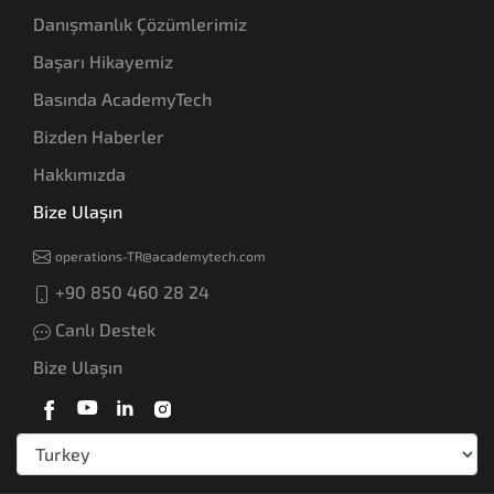
Danışmanlık Çözümlerimiz
Başarı Hikayemiz
Basında AcademyTech
Bizden Haberler
Hakkımızda
Bize Ulaşın
operations-TR@academytech.com
+90 850 460 28 24
Canlı Destek
Bize Ulaşın