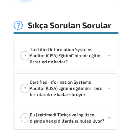
Sıkça Sorulan Sorular
"Certified Information Systems
Auditor (CISA) Eğitimi" birebir eğitim
?
ücretleri ne kadar?
"Certified Information Systems Auditor
Certified Information Systems
(CISA) Eğitimi" eğitimleri bire bir ve grup
Auditor (CISA) Eğitimi eğitimleri 'bire
?
olmak üzere iki farklı yöntemle
bir' olarak ne kadar sürüyor
verilmektedir.
Certified Information Systems Auditor
Bire bir olarak eğtim ücreti
0 ₺
dır
.
Bu {egitimadi Türkçe ve İngilizce
(CISA) Eğitimi
'birebir'
olarak
2
gün
?
dışında hangi dillerde sunulabiliyor?
sürmektedir,