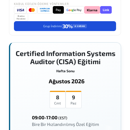
KABUL EDILEN ÖDEME YÖNTEMLER
AMERICAN
VISA
Pay
Link
G
o
o
g
le Pay
Klarna
EXPRESS
Banka
Havalesi
30%
Grup İndirimi
'A VARAN
Certified Information Systems
Auditor (CISA) Eğitimi
Hafta Sonu
Ağustos 2026
8
9
Cmt
Paz
09:00-17:00
(EST)
Bire Bir Hızlandırılmış Özel Eğitim