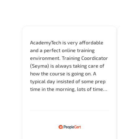
AcademyTech is very affordable
Acade
and a perfect online training
userfr
environment. Training Coordicator
envir
(Seyma) is always taking care of
I nee
how the course is going on. A
exper
typical day insisted of some prep
oppor
time in the morning, lots of time
about 
for Q and A during the course.
and in
Verify flexible schedule and very
knowl
knowledgeable trainers.
me to 
know.
Acade
(Mrs.