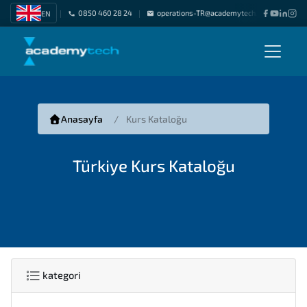
0850 460 28 24
operations-TR@academytech.com
Freel
EN
|
|
|
Anasayfa
Kurs Kataloğu
Türkiye Kurs Kataloğu
kategori