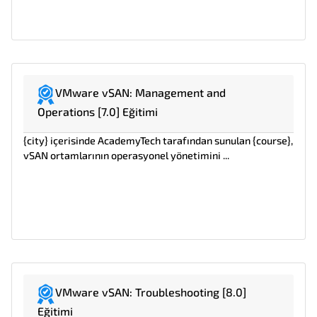
VMware vSAN: Management and
Operations [7.0] Eğitimi
{city} içerisinde AcademyTech tarafından sunulan {course},
vSAN ortamlarının operasyonel yönetimini ...
VMware vSAN: Troubleshooting [8.0]
Eğitimi