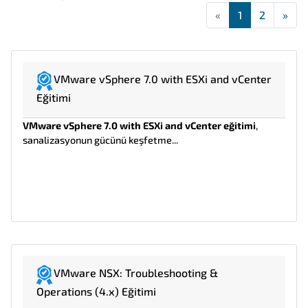
«
First
1
2
»
Las
VMware vSphere 7.0 with ESXi and vCenter
Eğitimi
VMware vSphere 7.0 with ESXi and vCenter eğitimi
,
sanalizasyonun gücünü keşfetme...
VMware NSX: Troubleshooting &
Operations (4.x) Eğitimi