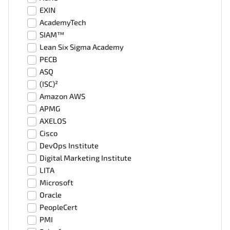
EXIN
AcademyTech
SIAM™
Lean Six Sigma Academy
PECB
ASQ
(ISC)²
Amazon AWS
APMG
AXELOS
Cisco
DevOps Institute
Digital Marketing Institute
LITA
Microsoft
Oracle
PeopleCert
PMI