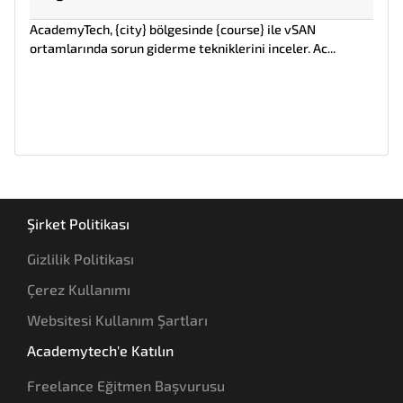
AcademyTech, {city} bölgesinde {course} ile vSAN
ortamlarında sorun giderme tekniklerini inceler. Ac...
Şirket Politikası
Gizlilik Politikası
Çerez Kullanımı
Websitesi Kullanım Şartları
Academytech'e Katılın
Freelance Eğitmen Başvurusu