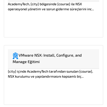
AcademyTech, {city} bölgesinde {course} ile NSX
operasyonel yönetim ve sorun giderme süreçlerini inc...
VMware NSX: Install, Configure, and
Manage Eğitimi
{city} içinde AcademyTech tarafından sunulan {course},
NSX kurulumu ve yapılandırmasını kapsamlı biç...