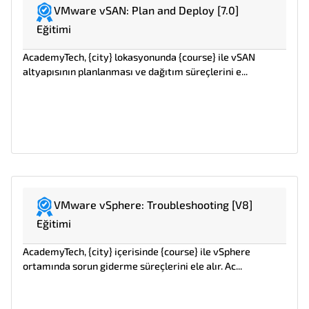
VMware vSAN: Plan and Deploy [7.0]
Eğitimi
AcademyTech, {city} lokasyonunda {course} ile vSAN
altyapısının planlanması ve dağıtım süreçlerini e...
VMware vSphere: Troubleshooting [V8]
Eğitimi
AcademyTech, {city} içerisinde {course} ile vSphere
ortamında sorun giderme süreçlerini ele alır. Ac...