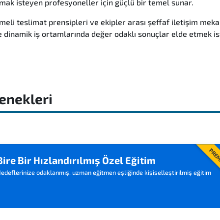
mak isteyen profesyoneller için güçlü bir temel sunar.
eli teslimat prensipleri ve ekipler arası şeffaf iletişim mekan
ve dinamik iş ortamlarında değer odaklı sonuçlar elde etmek i
enekleri
PRE
Bire Bir Hızlandırılmış Özel Eğitim
edeflerinize odaklanmış, uzman eğitmen eşliğinde kişiselleştirilmiş eğitim