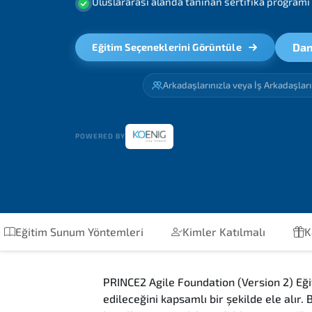
Uluslararası alanda tanınan sertifika programı
Dan
Eğitim Seçeneklerini Görüntüle
Arkadaşlarınızla veya İş Arkadaşlar
POWERED BY
Eğitim Sunum Yöntemleri
Kimler Katılmalı
K
PRINCE2 Agile Foundation (Version 2) Eği
edileceğini kapsamlı bir şekilde ele alı