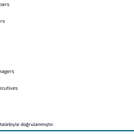
bers
ors
nagers
ecutives
 talebiyle doğrulanmıştır.