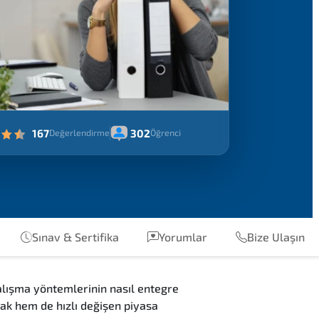
167
302
Değerlendirme
Öğrenci
Sınav & Sertifika
Yorumlar
Bize Ulaşın
alışma yöntemlerinin nasıl entegre
mak hem de hızlı değişen piyasa