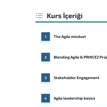
Kurs İçeriği
The Agile mindset
1
Blending Agile & PRINCE2 Pr
2
Stakeholder Engagement
3
Agile leadership basics
4