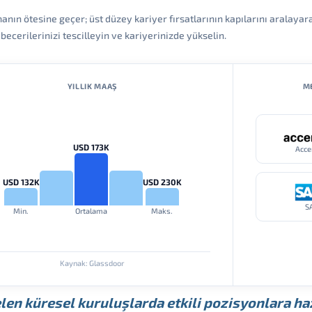
anın ötesine geçer; üst düzey kariyer fırsatlarının kapılarını aralayar
ecerilerinizi tescilleyin ve kariyerinizde yükselin.
YILLIK MAAŞ
ME
USD 173K
Acce
USD 132K
USD 230K
S
Min.
Ortalama
Maks.
Kaynak: Glassdoor
len küresel kuruluşlarda etkili pozisyonlara haz