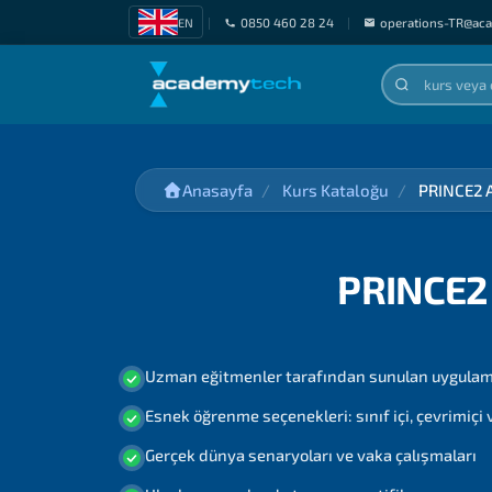
EN
|
0850 460 28 24
|
operations-TR@ac
Anasayfa
Kurs Kataloğu
PRINCE2 A
PRINCE2 
Uzman eğitmenler tarafından sunulan uygulama
Esnek öğrenme seçenekleri: sınıf içi, çevrimiçi
Gerçek dünya senaryoları ve vaka çalışmaları