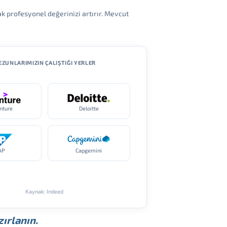
ak profesyonel değerinizi artırır. Mevcut
ZUNLARIMIZIN ÇALIŞTIĞI YERLER
nture
Deloitte
AP
Capgemini
Kaynak: Indeed
ırlanın.