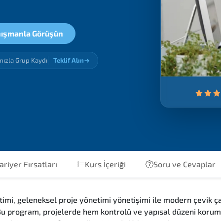
ışmanla Görüşün
ınızla Grup Kaydı
Teklif Alın
ariyer Fırsatları
Kurs İçeriği
Soru ve Cevaplar
timi, geleneksel proje yönetimi yönetişimi ile modern çevik ç
r. Bu program, projelerde hem kontrolü ve yapısal düzeni koru