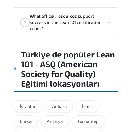
This certification validates both
What official resources support
conceptual understanding and hands-on
success in the Lean 101 certification
?
capability through structured objectives
exam?
mapped to real operational
responsibilities.
Combining instructor-led sessions with
Türkiye
de popüler
Lean
self-paced study often produces the best
certification outcomes.
101 - ASQ (American
Society for Quality)
Eğitimi
lokasyonları
İstanbul
Ankara
İzmir
Bursa
Antalya
Gaziantep