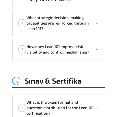
danışmanlık desteği, Laboratuvar ve pratik
uygulamalar, Eğitim sonrası 1 ay soru desteği
Lean 101 enhances process optimization.
What strategic decision-making
governance alignment. structured
capabilities are reinforced through
?
implementation models. and scalable
Lean 101?
operational frameworks.
Lean 101 supports risk-aware planning.
How does Lean 101 improve risk
architecture standardization.
?
visibility and control mechanisms?
compliance alignment. and sustainable
transformation initiatives.
Lean 101 strengthens structured risk
identification. mitigation planning.
Sınav & Sertifika
monitoring frameworks. and long-term
resilience strategy.
What is the exam format and
question distribution for the Lean 101
?
certification?