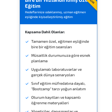
Eğitim
Hedeflerinize odaklanmış, uzman eğitmen
eşliğinde kişiselleştirilmiş eğitim
Kapsama Dahil Olanlar:
Tamamen özel, eğitmen eşliğinde
bire bir eğitim seansları
Müsaitlik durumunuza göre esnek
planlama
Uygulamalı laboratuvarlar ve
gerçek dünya senaryoları
Sınıf eğitim müfredatına dayalı,
"Bootcamp" tarzı yoğun anlatım
Oturum kayıtları ve kapsamlı
öğrenme materyalleri
Yöneticiler, danışmanlar ve