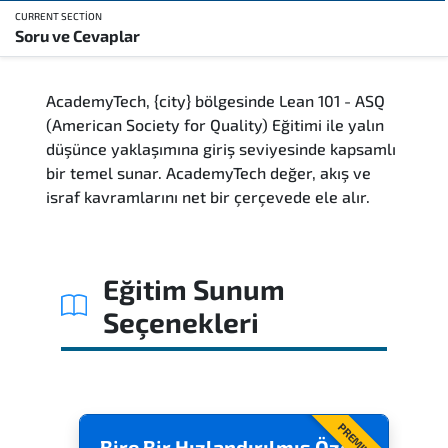
CURRENT SECTION
Soru ve Cevaplar
Genel Bakış
AcademyTech, {city} bölgesinde Lean 101 - ASQ
Eğitim Sunum Yöntemleri
(American Society for Quality) Eğitimi ile yalın
düşünce yaklaşımına giriş seviyesinde kapsamlı
Kimler Katılmalı
bir temel sunar. AcademyTech değer, akış ve
israf kavramlarını net bir çerçevede ele alır.
Kariyer Fırsatları
Kurs İçeriği
Eğitim Sunum
Seçenekleri
Soru ve Cevaplar
Sınav & Sertifika
PREMIUM
Bire Bir Hızlandırılmış Özel