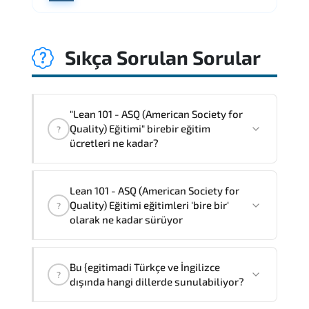
Sıkça Sorulan Sorular
"Lean 101 - ASQ (American Society for
Quality) Eğitimi" birebir eğitim
?
ücretleri ne kadar?
"Lean 101 - ASQ (American Society for
Lean 101 - ASQ (American Society for
Quality) Eğitimi" eğitimleri bire bir ve
Quality) Eğitimi eğitimleri 'bire bir'
?
grup olmak üzere iki farklı yöntemle
olarak ne kadar sürüyor
verilmektedir.
Lean 101 - ASQ (American Society for
Bire bir olarak eğtim ücreti
30.960 ₺
dır
.
Bu {egitimadi Türkçe ve İngilizce
Quality) Eğitimi
'birebir'
olarak
1
gün
?
dışında hangi dillerde sunulabiliyor?
sürmektedir,