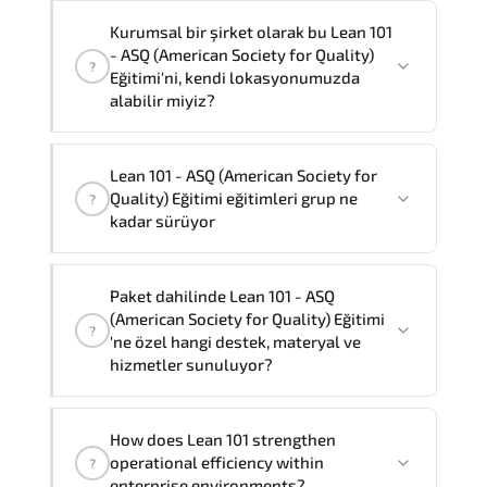
Not:
Eğitimi şirketiniz bünyesinde almak
Bu Lean 101 - ASQ (American Society for
Kurumsal bir şirket olarak bu Lean 101
isterseniz, toplam eğitim süresi eğitim
Quality) Eğitimi Türkçe ve İngilizce'nin
- ASQ (American Society for Quality)
?
sağlayıcısının resmi standartlarına göre
yanısıra,
Fransızca, Arapça ve
Eğitimi'ni, kendi lokasyonumuzda
1
olacaktır.
İspanyolca
dillerinde de sunabiliyoruz.
alabilir miyiz?
Farklı dil talepleriniz için Müşteri
Temsilcilerimiz size yardımcı olmaktan
Evet
, sertifikalı ve deneyimli
Lean 101 - ASQ (American Society for
memnuniyet duyar.
eğitmenlerimiz bu eğitimi
şirketinizde
Quality) Eğitimi eğitimleri grup ne
?
yerinde
ve talep etmeniz durumunda
kadar sürüyor
tercih ettiğiniz dilde
sunabilir.
Özelleştirilmiş eğitim formatları ve
"
Lean 101 - ASQ (American Society for
fiyatlama için Müşteri Temsilciniz ile
Paket dahilinde Lean 101 - ASQ
Quality) Eğitimi
" eğitimlerimiz grup
(American Society for Quality) Eğitimi
iletişime geçebilirsiniz.
?
eğitimi olarak
1
gün sürmektedir.
'ne özel hangi destek, materyal ve
hizmetler sunuluyor?
Lean 101 - ASQ (American Society for Quality)
How does Lean 101 strengthen
Eğitimi'nin paket içeriği şunları kapsar:
operational efficiency within
?
Resmi eğitim materyalleri, Eğitmen
enterprise environments?