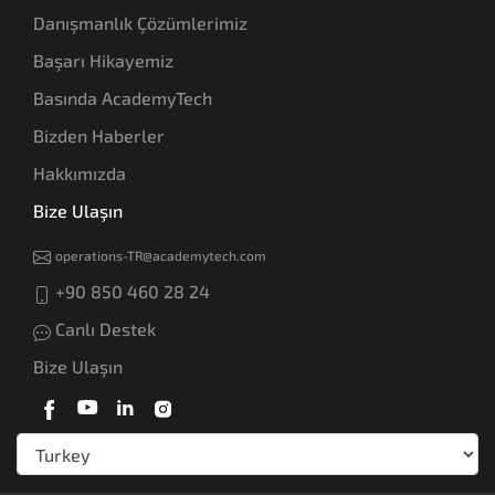
Danışmanlık Çözümlerimiz
Başarı Hikayemiz
Basında AcademyTech
Bizden Haberler
Hakkımızda
Bize Ulaşın
operations-TR@academytech.com
+90 850 460 28 24
Canlı Destek
Bize Ulaşın