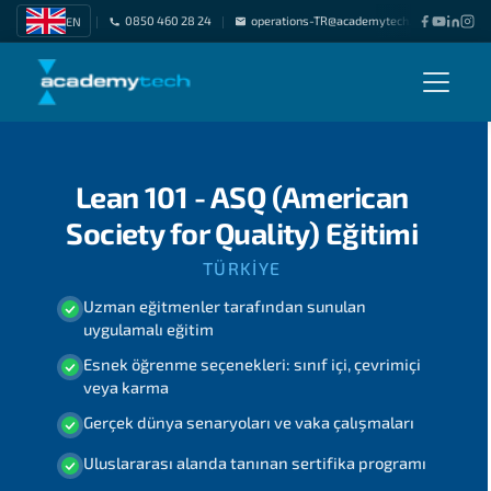
0850 460 28 24
operations-TR@academytech.com
Freel
EN
|
|
|
Lean 101 - ASQ (American
Society for Quality) Eğitimi
TÜRKIYE
Uzman eğitmenler tarafından sunulan
uygulamalı eğitim
Esnek öğrenme seçenekleri: sınıf içi, çevrimiçi
veya karma
Gerçek dünya senaryoları ve vaka çalışmaları
Uluslararası alanda tanınan sertifika programı