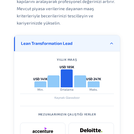
kapılarını aralayarak profesyonel değerinizi artırır.
Mevcut piyasa verilerine dayanan maaş
kriterleriyle becerilerinizi tescilleyin ve
kariyerinizde yükselin.
Lean Transformation Lead
YILLIK MAAŞ
USD 185K
USD 141K
USD 247K
Min.
Ortalama
Maks.
Kaynak: Glassdoor
MEZUNLARIMIZIN ÇALIŞTIĞI YERLER