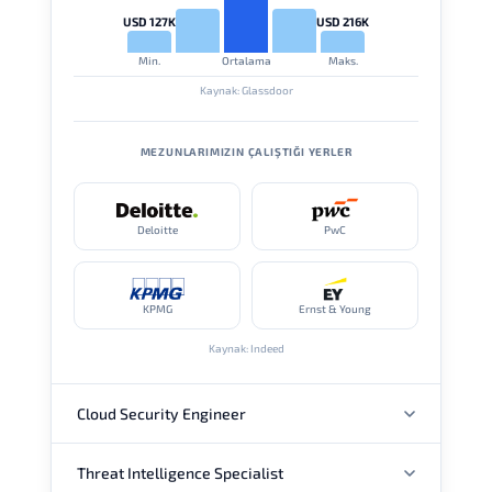
USD 127K
USD 216K
Min.
Ortalama
Maks.
Kaynak: Glassdoor
MEZUNLARIMIZIN ÇALIŞTIĞI YERLER
Deloitte
PwC
KPMG
Ernst & Young
Kaynak: Indeed
Cloud Security Engineer
Threat Intelligence Specialist
YILLIK MAAŞ