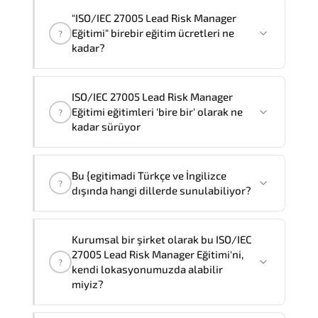
"ISO/IEC 27005 Lead Risk Manager
Eğitimi" birebir eğitim ücretleri ne
?
kadar?
"ISO/IEC 27005 Lead Risk Manager
ISO/IEC 27005 Lead Risk Manager
Eğitimi" eğitimleri bire bir ve grup olmak
Eğitimi eğitimleri 'bire bir' olarak ne
?
üzere iki farklı yöntemle verilmektedir.
kadar sürüyor
Bire bir olarak eğtim ücreti
64.800 ₺
dır
.
ISO/IEC 27005 Lead Risk Manager
Bu {egitimadi Türkçe ve İngilizce
Eğitimi
'birebir'
olarak
3
gün sürmektedir,
?
dışında hangi dillerde sunulabiliyor?
Not:
Eğitimi şirketiniz bünyesinde almak
isterseniz, toplam eğitim süresi eğitim
Bu ISO/IEC 27005 Lead Risk Manager
Kurumsal bir şirket olarak bu ISO/IEC
sağlayıcısının resmi standartlarına göre
Eğitimi Türkçe ve İngilizce'nin
27005 Lead Risk Manager Eğitimi'ni,
?
5
olacaktır.
yanısıra,
Fransızca, Arapça ve
kendi lokasyonumuzda alabilir
İspanyolca
dillerinde de sunabiliyoruz.
miyiz?
Farklı dil talepleriniz için Müşteri
Temsilcilerimiz size yardımcı olmaktan