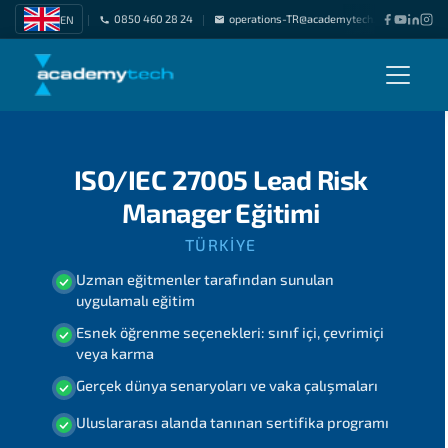
0850 460 28 24
operations-TR@academytech.com
Freel
EN
|
|
|
ISO/IEC 27005 Lead Risk
Manager Eğitimi
TÜRKIYE
Uzman eğitmenler tarafından sunulan
uygulamalı eğitim
Esnek öğrenme seçenekleri: sınıf içi, çevrimiçi
veya karma
Gerçek dünya senaryoları ve vaka çalışmaları
Uluslararası alanda tanınan sertifika programı