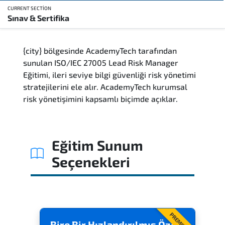
CURRENT SECTION
Sınav & Sertifika
Genel Bakış
{city} bölgesinde AcademyTech tarafından
Eğitim Sunum Yöntemleri
sunulan ISO/IEC 27005 Lead Risk Manager
Eğitimi, ileri seviye bilgi güvenliği risk yönetimi
Kimler Katılmalı
stratejilerini ele alır. AcademyTech kurumsal
risk yönetişimini kapsamlı biçimde açıklar.
Kariyer Fırsatları
Kurs İçeriği
Eğitim Sunum
Seçenekleri
Soru ve Cevaplar
Sınav & Sertifika
PREMIUM
Bire Bir Hızlandırılmış Özel