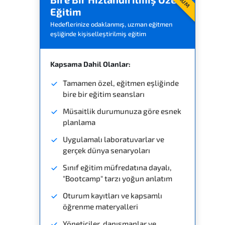
Eğitim
Hedeflerinize odaklanmış, uzman eğitmen
eşliğinde kişiselleştirilmiş eğitim
Kapsama Dahil Olanlar:
Tamamen özel, eğitmen eşliğinde
bire bir eğitim seansları
Müsaitlik durumunuza göre esnek
planlama
Uygulamalı laboratuvarlar ve
gerçek dünya senaryoları
Sınıf eğitim müfredatına dayalı,
"Bootcamp" tarzı yoğun anlatım
Oturum kayıtları ve kapsamlı
öğrenme materyalleri
Yöneticiler, danışmanlar ve