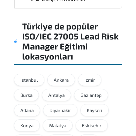
Most successful candidates follow a
Türkiye
de popüler
structured study plan. review official
documentation. and complete multiple
ISO/IEC 27005 Lead Risk
timed mock exams.
Manager Eğitimi
lokasyonları
İstanbul
Ankara
İzmir
Bursa
Antalya
Gaziantep
Adana
Diyarbakir
Kayseri
Konya
Malatya
Eskisehir