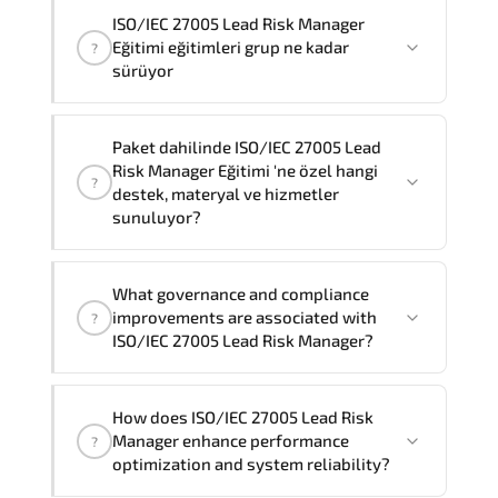
Evet
, sertifikalı ve deneyimli
ISO/IEC 27005 Lead Risk Manager
memnuniyet duyar.
eğitmenlerimiz bu eğitimi
şirketinizde
Eğitimi eğitimleri grup ne kadar
?
yerinde
ve talep etmeniz durumunda
sürüyor
tercih ettiğiniz dilde
sunabilir.
Özelleştirilmiş eğitim formatları ve
"
ISO/IEC 27005 Lead Risk Manager
fiyatlama için Müşteri Temsilciniz ile
Paket dahilinde ISO/IEC 27005 Lead
Eğitimi
" eğitimlerimiz grup eğitimi olarak
Risk Manager Eğitimi 'ne özel hangi
iletişime geçebilirsiniz.
?
5
gün sürmektedir.
destek, materyal ve hizmetler
sunuluyor?
ISO/IEC 27005 Lead Risk Manager Eğitimi'nin
What governance and compliance
paket içeriği şunları kapsar:
improvements are associated with
?
Resmi eğitim materyalleri, Eğitmen
ISO/IEC 27005 Lead Risk Manager?
danışmanlık desteği, Laboratuvar ve pratik
uygulamalar, Eğitim sonrası 1 ay soru desteği
ISO/IEC 27005 Lead Risk Manager
How does ISO/IEC 27005 Lead Risk
reinforces structured policy
Manager enhance performance
?
frameworks. audit traceability.
optimization and system reliability?
documentation maturity. and consistent