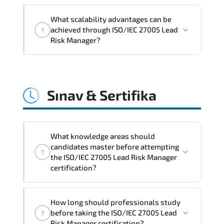
control implementation.
ISO/IEC 27005 Lead Risk Manager
What scalability advantages can be
promotes stability engineering.
achieved through ISO/IEC 27005 Lead
?
proactive monitoring. structured
Risk Manager?
troubleshooting methods. and
sustainable configuration management.
ISO/IEC 27005 Lead Risk Manager
enables modular growth. automation
Sınav & Sertifika
maturity. policy-driven scaling. and
resilient infrastructure expansion
strategies.
What knowledge areas should
candidates master before attempting
?
the ISO/IEC 27005 Lead Risk Manager
certification?
The assessment framework validates
How long should professionals study
whether candidates can perform tasks
before taking the ISO/IEC 27005 Lead
?
confidently in real-world environments.
Risk Manager certification?