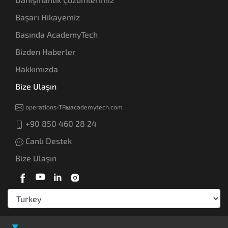
Başarı Hikayemiz
Basında AcademyTech
Bizden Haberler
Hakkımızda
Bize Ulaşın
operations-TR@academytech.com
+90 850 460 28 24
Canlı Destek
Bize Ulaşın