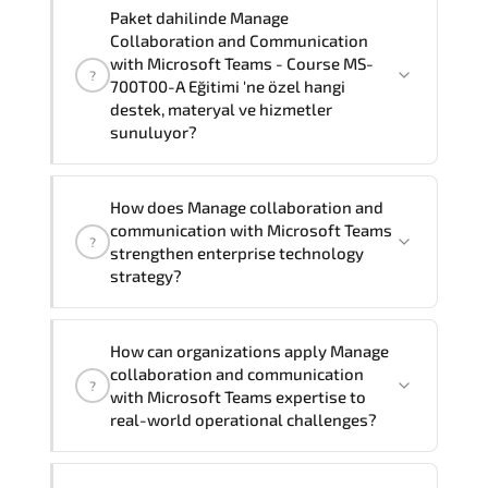
"
Manage Collaboration and
Paket dahilinde Manage
iletişime geçebilirsiniz.
Communication with Microsoft Teams -
Collaboration and Communication
Course MS-700T00-A Eğitimi
"
with Microsoft Teams - Course MS-
?
eğitimlerimiz grup eğitimi olarak
4
gün
700T00-A Eğitimi 'ne özel hangi
destek, materyal ve hizmetler
sürmektedir.
sunuluyor?
Manage Collaboration and Communication
How does Manage collaboration and
with Microsoft Teams - Course MS-700T00-A
communication with Microsoft Teams
?
Eğitimi'nin paket içeriği şunları kapsar:
strengthen enterprise technology
Resmi eğitim materyalleri, Eğitmen
strategy?
danışmanlık desteği, Laboratuvar ve pratik
uygulamalar, Eğitim sonrası 1 ay soru desteği
Manage collaboration and
How can organizations apply Manage
communication with Microsoft Teams
collaboration and communication
?
enhances enterprise capability in
with Microsoft Teams expertise to
Microsoft enterprise training. DevOps
real-world operational challenges?
engineering. data engineering solutions.
AI innovation. cloud infrastructure
From optimizing infrastructure and