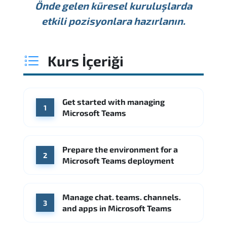
Önde gelen küresel kuruluşlarda
Min.
Ortalama
Maks.
YILLIK MAAŞ
Kaynak: Glassdoor
etkili pozisyonlara hazırlanın.
USD 157K
USD 203K
USD 268K
Min.
Ortalama
Maks.
Kaynak: Glassdoor
MEZUNLARIMIZIN ÇALIŞTIĞI YERLER
USD 189K
USD 240K
USD 310K
Kurs İçeriği
Min.
Ortalama
Maks.
Kaynak: Glassdoor
MEZUNLARIMIZIN ÇALIŞTIĞI YERLER
Amazon AWS
ServiceNow
Get started with managing
MEZUNLARIMIZIN ÇALIŞTIĞI YERLER
1
McKinsey & Company
Boston Consulting Group
Microsoft Teams
Hitachi Vantara
IBM
Accenture
Kaynak: Indeed
Deloitte
CGI
Slalom
Prepare the environment for a
2
Microsoft Teams deployment
Kaynak: Indeed
Booz Allen Hamilton
IBM
Kaynak: Indeed
Manage chat. teams. channels.
3
and apps in Microsoft Teams