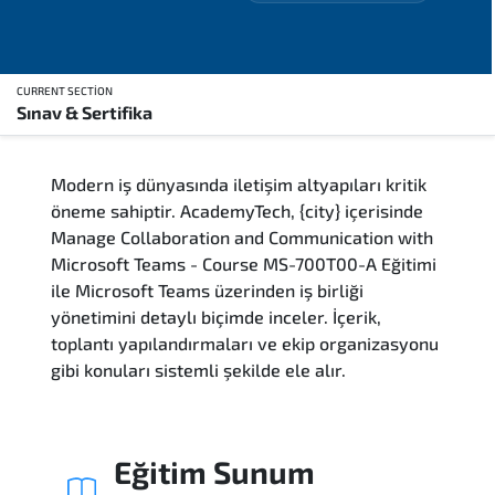
CURRENT SECTION
Sınav & Sertifika
Genel Bakış
Modern iş dünyasında iletişim altyapıları kritik
Eğitim Sunum Yöntemleri
öneme sahiptir. AcademyTech, {city} içerisinde
Manage Collaboration and Communication with
Kimler Katılmalı
Microsoft Teams - Course MS-700T00-A Eğitimi
ile Microsoft Teams üzerinden iş birliği
Kariyer Fırsatları
yönetimini detaylı biçimde inceler. İçerik,
toplantı yapılandırmaları ve ekip organizasyonu
Kurs İçeriği
gibi konuları sistemli şekilde ele alır.
Soru ve Cevaplar
Eğitim Sunum
Sınav & Sertifika