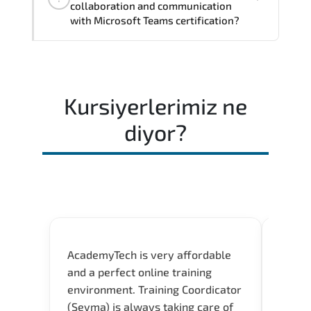
confidently in real-world environments.
collaboration and communication
with Microsoft Teams certification?
Most successful candidates follow a
structured study plan. review official
documentation. and complete multiple
Kursiyerlerimiz ne
timed mock exams.
diyor?
AcademyTech is very affordable
Our C
and a perfect online training
Gas C
environment. Training Coordicator
Micro
(Seyma) is always taking care of
Acad