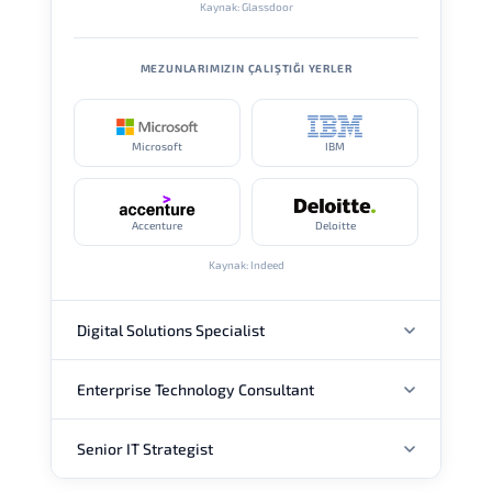
Kaynak: Glassdoor
MEZUNLARIMIZIN ÇALIŞTIĞI YERLER
Microsoft
IBM
Accenture
Deloitte
Kaynak: Indeed
Digital Solutions Specialist
Enterprise Technology Consultant
YILLIK MAAŞ
Senior IT Strategist
YILLIK MAAŞ
USD 89K
USD 117K
USD 157K