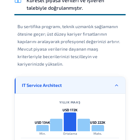
Küresel piyasa verileri ve işveren
talebiyle doğrulanmıştır.
Bu sertifika programı, teknik uzmanlık sağlamanın
ötesine geçer; üst düzey kariyer fırsatlarının
kapılarını aralayarak profesyonel değerinizi artırır.
Mevcut piyasa verilerine dayanan maaş
kriterleriyle becerilerinizi tescilleyin ve
kariyerinizde yükselin.
IT Service Architect
YILLIK MAAŞ
USD 172K
USD 134K
USD 222K
Min.
Ortalama
Maks.