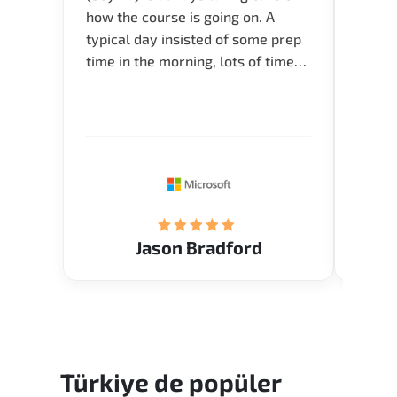
how the course is going on. A
really
typical day insisted of some prep
Azure 
time in the morning, lots of time
Acade
for Q and A during the course.
Artoi
Verify flexible schedule and very
cours
knowledgeable trainers.
the m
Restau
tastef
Jason Bradford
Türkiye
de popüler