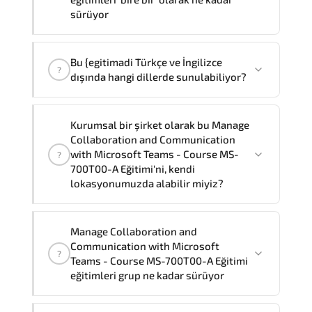
sürüyor
yöntemle verilmektedir.
Bire bir olarak eğtim ücreti
48.960 ₺
dır
.
Manage Collaboration and
Bu {egitimadi Türkçe ve İngilizce
Communication with Microsoft Teams -
?
dışında hangi dillerde sunulabiliyor?
Course MS-700T00-A
Eğitimi
'birebir'
olarak
2
gün sürmektedir,
Bu Manage Collaboration and
Kurumsal bir şirket olarak bu Manage
Not:
Eğitimi şirketiniz bünyesinde almak
Communication with Microsoft Teams -
Collaboration and Communication
isterseniz, toplam eğitim süresi eğitim
Course MS-700T00-A Eğitimi Türkçe ve
with Microsoft Teams - Course MS-
?
sağlayıcısının resmi standartlarına göre
İngilizce'nin yanısıra,
Fransızca, Arapça
700T00-A Eğitimi'ni, kendi
4
olacaktır.
lokasyonumuzda alabilir miyiz?
ve İspanyolca
dillerinde de
sunabiliyoruz. Farklı dil talepleriniz için
Müşteri Temsilcilerimiz size yardımcı
Evet
, sertifikalı ve deneyimli
Manage Collaboration and
olmaktan memnuniyet duyar.
eğitmenlerimiz bu eğitimi
şirketinizde
Communication with Microsoft
?
yerinde
ve talep etmeniz durumunda
Teams - Course MS-700T00-A Eğitimi
tercih ettiğiniz dilde
sunabilir.
eğitimleri grup ne kadar sürüyor
Özelleştirilmiş eğitim formatları ve
fiyatlama için Müşteri Temsilciniz ile