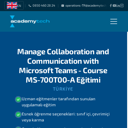
0850 460 28 24
operations-TR@academytech.com
Freel
EN
|
|
|
Manage Collaboration and
Communication with
Microsoft Teams - Course
MS-700T00-A Eğitimi
TÜRKIYE
Uzman eğitmenler tarafından sunulan
uygulamalı eğitim
Esnek öğrenme seçenekleri: sınıf içi, çevrimiçi
veya karma