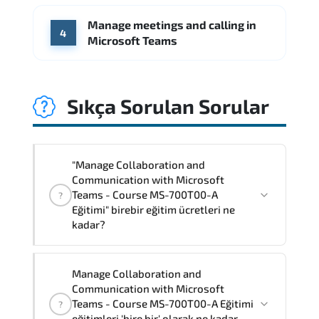
Manage meetings and calling in
4
Microsoft Teams
Sıkça Sorulan Sorular
"Manage Collaboration and
Communication with Microsoft
Teams - Course MS-700T00-A
?
Eğitimi" birebir eğitim ücretleri ne
kadar?
"Manage Collaboration and
Manage Collaboration and
Communication with Microsoft Teams -
Communication with Microsoft
Course MS-700T00-A Eğitimi" eğitimleri
Teams - Course MS-700T00-A Eğitimi
?
bire bir ve grup olmak üzere iki farklı
eğitimleri 'bire bir' olarak ne kadar