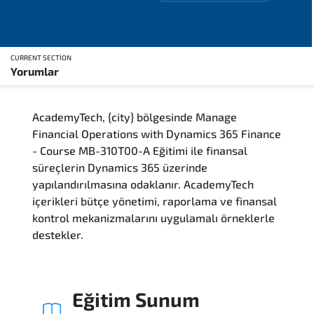
CURRENT SECTION
Yorumlar
Genel Bakış
AcademyTech, {city} bölgesinde Manage
Eğitim Sunum Yöntemleri
Financial Operations with Dynamics 365 Finance
- Course MB-310T00-A Eğitimi ile finansal
Kimler Katılmalı
süreçlerin Dynamics 365 üzerinde
yapılandırılmasına odaklanır. AcademyTech
Kariyer Fırsatları
içerikleri bütçe yönetimi, raporlama ve finansal
kontrol mekanizmalarını uygulamalı örneklerle
Kurs İçeriği
destekler.
Soru ve Cevaplar
Eğitim Sunum
Sınav & Sertifika