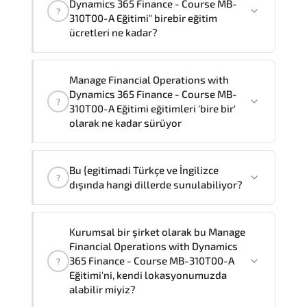
Dynamics 365 Finance - Course MB-
?
310T00-A Eğitimi" birebir eğitim
ücretleri ne kadar?
"Manage Financial Operations with
Manage Financial Operations with
Dynamics 365 Finance - Course MB-
Dynamics 365 Finance - Course MB-
?
310T00-A Eğitimi" eğitimleri bire bir ve
310T00-A Eğitimi eğitimleri 'bire bir'
grup olmak üzere iki farklı yöntemle
olarak ne kadar sürüyor
verilmektedir.
Manage Financial Operations with
Bire bir olarak eğtim ücreti
57.600 ₺
dır
.
Bu {egitimadi Türkçe ve İngilizce
Dynamics 365 Finance - Course MB-
?
dışında hangi dillerde sunulabiliyor?
310T00-A Eğitimi
'birebir'
olarak
2
gün
sürmektedir,
Bu Manage Financial Operations with
Kurumsal bir şirket olarak bu Manage
Not:
Eğitimi şirketiniz bünyesinde almak
Dynamics 365 Finance - Course MB-
Financial Operations with Dynamics
isterseniz, toplam eğitim süresi eğitim
310T00-A Eğitimi Türkçe ve İngilizce'nin
365 Finance - Course MB-310T00-A
?
sağlayıcısının resmi standartlarına göre
yanısıra,
Fransızca, Arapça ve
Eğitimi'ni, kendi lokasyonumuzda
4
olacaktır.
alabilir miyiz?
İspanyolca
dillerinde de sunabiliyoruz.
Farklı dil talepleriniz için Müşteri