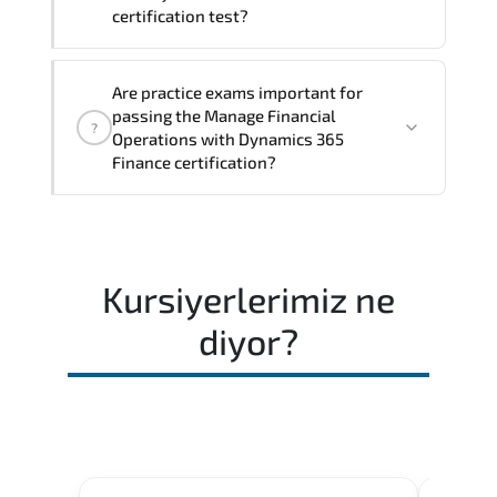
professional yet practical—designed to
certification test?
support both technical excellence and
business leadership objectives.
The exam evaluates domain knowledge.
Are practice exams important for
architectural thinking. and practical
passing the Manage Financial
?
execution skills expected from certified
Operations with Dynamics 365
professionals.
Finance certification?
Regular revision of core domains and
applied scenarios is key to achieving a
passing score.
Kursiyerlerimiz ne
diyor?