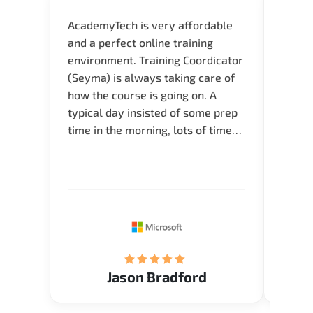
AcademyTech is very affordable
Our C
and a perfect online training
Gas C
environment. Training Coordicator
Micro
(Seyma) is always taking care of
Acad
how the course is going on. A
really
typical day insisted of some prep
Azure 
time in the morning, lots of time
Acade
for Q and A during the course.
Artoi
Verify flexible schedule and very
cours
knowledgeable trainers.
the m
Restau
tastef
Jason Bradford