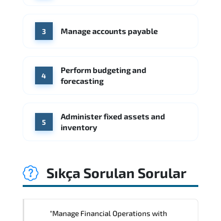
Kaynak: Indeed
Accenture
Deloitte
Manage accounts payable
Kaynak: Indeed
3
Perform budgeting and
4
forecasting
Administer fixed assets and
5
inventory
Sıkça Sorulan Sorular
"Manage Financial Operations with