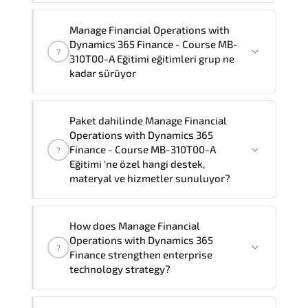
Temsilcilerimiz size yardımcı olmaktan
Evet
, sertifikalı ve deneyimli
Manage Financial Operations with
memnuniyet duyar.
eğitmenlerimiz bu eğitimi
şirketinizde
Dynamics 365 Finance - Course MB-
?
yerinde
ve talep etmeniz durumunda
310T00-A Eğitimi eğitimleri grup ne
tercih ettiğiniz dilde
sunabilir.
kadar sürüyor
Özelleştirilmiş eğitim formatları ve
fiyatlama için Müşteri Temsilciniz ile
"
Manage Financial Operations with
Paket dahilinde Manage Financial
iletişime geçebilirsiniz.
Dynamics 365 Finance - Course MB-
Operations with Dynamics 365
310T00-A Eğitimi
" eğitimlerimiz grup
Finance - Course MB-310T00-A
?
eğitimi olarak
4
gün sürmektedir.
Eğitimi 'ne özel hangi destek,
materyal ve hizmetler sunuluyor?
Manage Financial Operations with Dynamics
How does Manage Financial
365 Finance - Course MB-310T00-A Eğitimi'nin
Operations with Dynamics 365
?
paket içeriği şunları kapsar:
Finance strengthen enterprise
Resmi eğitim materyalleri, Eğitmen
technology strategy?
danışmanlık desteği, Laboratuvar ve pratik
uygulamalar, Eğitim sonrası 1 ay soru desteği