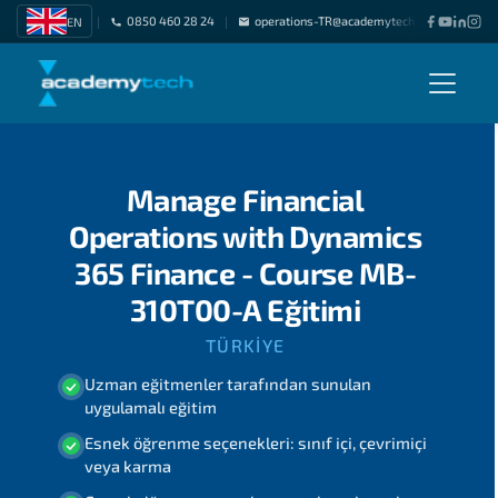
0850 460 28 24
operations-TR@academytech.com
Freel
EN
|
|
|
Manage Financial
Operations with Dynamics
365 Finance - Course MB-
310T00-A Eğitimi
TÜRKIYE
Uzman eğitmenler tarafından sunulan
uygulamalı eğitim
Esnek öğrenme seçenekleri: sınıf içi, çevrimiçi
veya karma