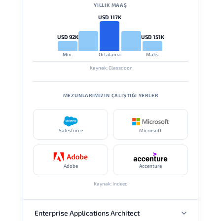
YILLIK MAAŞ
USD 117K
USD 92K
USD 151K
Min.
Ortalama
Maks.
Kaynak: Glassdoor
MEZUNLARIMIZIN ÇALIŞTIĞI YERLER
Salesforce
Microsoft
Adobe
Accenture
Kaynak: Indeed
Enterprise Applications Architect