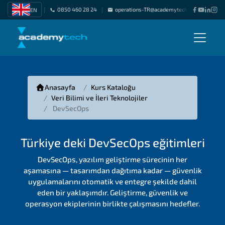
0850 460 28 24
operations-TR@academytech.com
Freel
EN
|
|
|
Anasayfa
Kurs Kataloğu
Veri Bilimi ve İleri Teknolojiler
DevSecOps
Türkiye deki DevSecOps eğitimleri
DevSecOps, yazılım geliştirme sürecinin her
aşamasına — tasarımdan dağıtıma kadar — güvenlik
uygulamalarını otomatik ve entegre şekilde dahil
eden bir yaklaşımdır. Geliştirme, güvenlik ve
operasyon ekiplerinin birlikte çalışmasını hedefler.