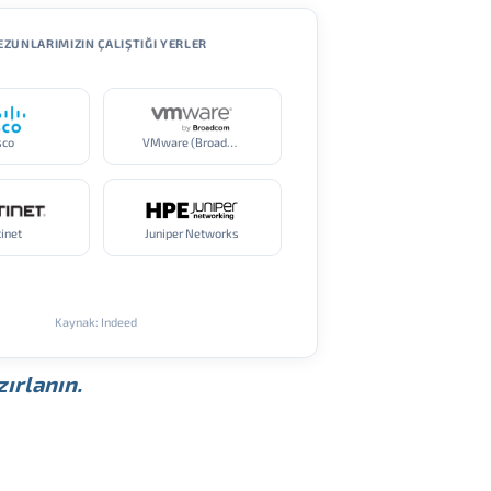
ZUNLARIMIZIN ÇALIŞTIĞI YERLER
sco
VMware (Broadcom)
tinet
Juniper Networks
Kaynak: Indeed
ırlanın.