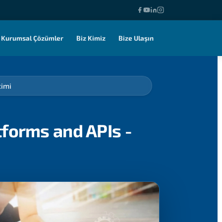
Kurumsal Çözümler
Biz Kimiz
Bize Ulaşın
timi
tforms and APIs -