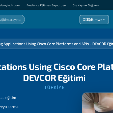
ademytech.com
|
Freelance Eğitmen Başvurusu
|
Dış Kaynak Sağlama
Eğitimler
g Applications Using Cisco Core Platforms and APIs - DEVCOR Eği
ations Using Cisco Core Pla
DEVCOR Eğitimi
TÜRKIYE
lı eğitim
 veya karma