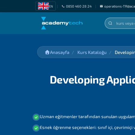
EN
|
0850 460 28 24
|
operations-TR@ac
Anasayfa
Kurs Kataloğu
Developin
Developing Applic
Uzman eğitmenler tarafından sunulan uygulama
Esnek öğrenme seçenekleri: sınıf içi, çevrimiçi