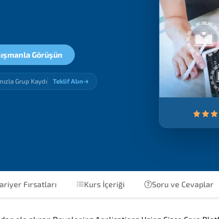
ışmanla Görüşün
ınızla Grup Kaydı
Teklif Alın
ariyer Fırsatları
Kurs İçeriği
Soru ve Cevaplar