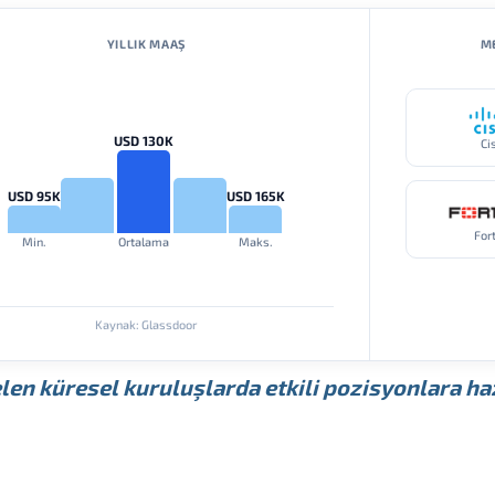
YILLIK MAAŞ
ME
USD 130K
Ci
USD 95K
USD 165K
For
Min.
Ortalama
Maks.
Kaynak: Glassdoor
len küresel kuruluşlarda etkili pozisyonlara haz