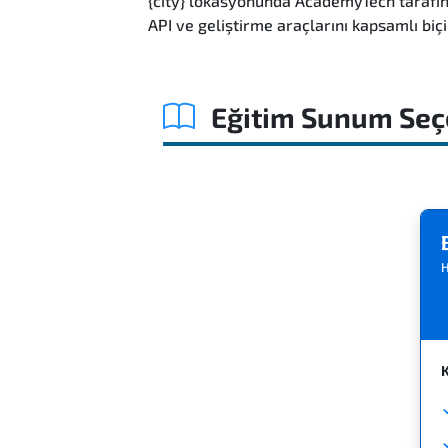
{city} lokasyonunda AcademyTech tarafın
API ve geliştirme araçlarını kapsamlı bi
Eğitim Sunum Seç
H
K