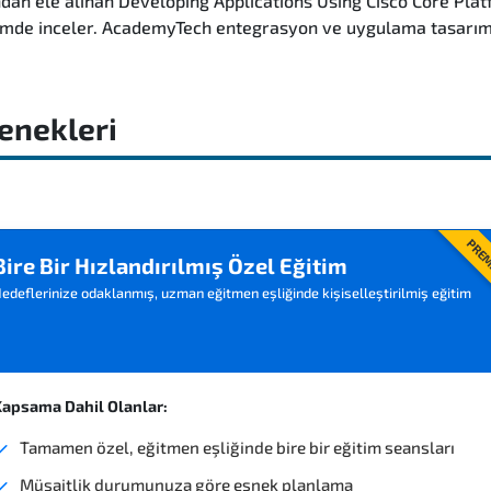
dan ele alınan Developing Applications Using Cisco Core Plat
çimde inceler. AcademyTech entegrasyon ve uygulama tasarım 
enekleri
PRE
Bire Bir Hızlandırılmış Özel Eğitim
edeflerinize odaklanmış, uzman eğitmen eşliğinde kişiselleştirilmiş eğitim
apsama Dahil Olanlar:
Tamamen özel, eğitmen eşliğinde bire bir eğitim seansları
Müsaitlik durumunuza göre esnek planlama