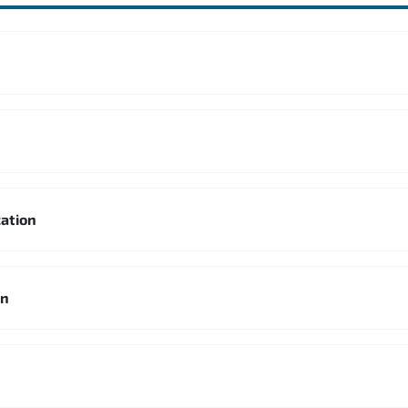
ation
on