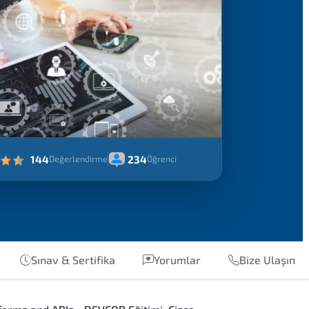
144
234
Değerlendirme
Öğrenci
Sınav & Sertifika
Yorumlar
Bize Ulaşın