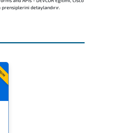
forms and APIs - DEVCOR Eğitimi, Cisco
prensiplerini detaylandırır.
MIUM