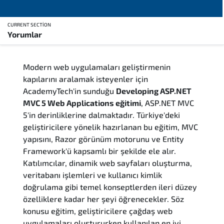
CURRENT SECTION
Yorumlar
Genel Bakış
Modern web uygulamaları geliştirmenin
Eğitim Sunum Yöntemleri
kapılarını aralamak isteyenler için
AcademyTech'in sunduğu
Developing ASP.NET
Eğitim Takvimi
MVC 5 Web Applications eğitimi
, ASP.NET MVC
5'in derinliklerine dalmaktadır. Türkiye'deki
Kimler Katılmalı
geliştiricilere yönelik hazırlanan bu eğitim, MVC
yapısını, Razor görünüm motorunu ve Entity
Kurs İçeriği
Framework'ü kapsamlı bir şekilde ele alır.
Katılımcılar, dinamik web sayfaları oluşturma,
Soru ve Cevaplar
veritabanı işlemleri ve kullanıcı kimlik
doğrulama gibi temel konseptlerden ileri düzey
özelliklere kadar her şeyi öğrenecekler. Söz
Sınav & Sertifika
konusu eğitim, geliştiricilere çağdaş web
uygulamaları oluştururken kullanılan en iyi
Yorumlar