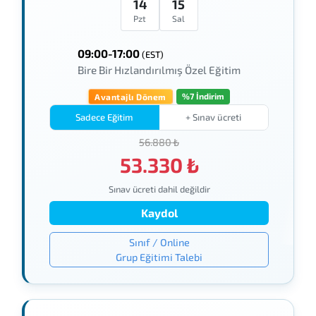
14
15
Pzt
Sal
09:00-17:00
(EST)
Bire Bir Hızlandırılmış Özel Eğitim
%7 İndirim
Avantajlı Dönem
Sadece Eğitim
+ Sınav ücreti
56.880 ₺
53.330 ₺
Sınav ücreti dahil değildir
Kaydol
Sınıf / Online
Grup Eğitimi Talebi