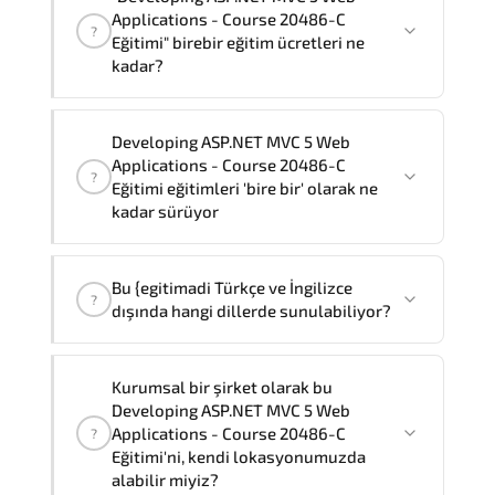
Applications - Course 20486-C
?
Eğitimi" birebir eğitim ücretleri ne
kadar?
"Developing ASP.NET MVC 5 Web
Developing ASP.NET MVC 5 Web
Applications - Course 20486-C Eğitimi"
Applications - Course 20486-C
?
eğitimleri bire bir ve grup olmak üzere
Eğitimi eğitimleri 'bire bir' olarak ne
iki farklı yöntemle verilmektedir.
kadar sürüyor
Bire bir olarak eğtim ücreti
56.880 ₺
dır
.
Developing ASP.NET MVC 5 Web
Bu {egitimadi Türkçe ve İngilizce
Applications - Course 20486-C
?
dışında hangi dillerde sunulabiliyor?
Eğitimi
'birebir'
olarak
2
gün sürmektedir,
Not:
Eğitimi şirketiniz bünyesinde almak
Bu Developing ASP.NET MVC 5 Web
Kurumsal bir şirket olarak bu
isterseniz, toplam eğitim süresi eğitim
Applications - Course 20486-C
Developing ASP.NET MVC 5 Web
sağlayıcısının resmi standartlarına göre
Eğitimi Türkçe ve İngilizce'nin
Applications - Course 20486-C
?
3
olacaktır.
yanısıra,
Fransızca, Arapça ve
Eğitimi'ni, kendi lokasyonumuzda
alabilir miyiz?
İspanyolca
dillerinde de sunabiliyoruz.