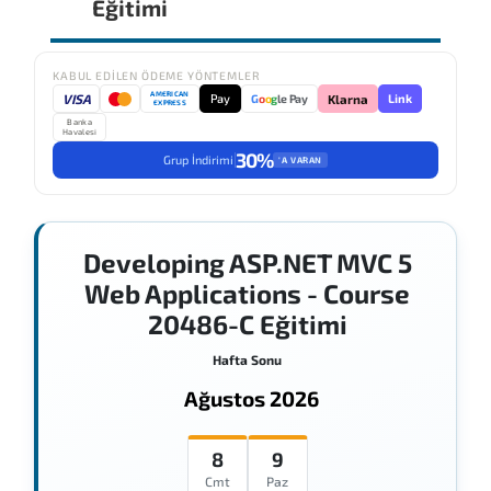
Eğitimi
KABUL EDILEN ÖDEME YÖNTEMLER
AMERICAN
VISA
Pay
Link
G
o
o
g
le Pay
Klarna
EXPRESS
Banka
Havalesi
30%
Grup İndirimi
'A VARAN
Developing ASP.NET MVC 5
Web Applications - Course
20486-C Eğitimi
Hafta Sonu
Ağustos 2026
8
9
Cmt
Paz