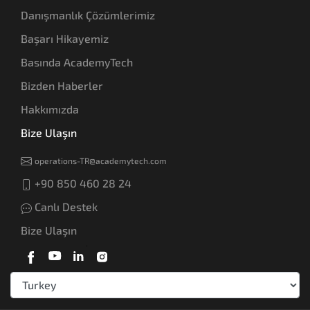
Danışmanlık Çözümlerimiz
Başarı Hikayemiz
Basında AcademyTech
Bizden Haberler
Hakkımızda
Bize Ulaşın
operations-TR@academytech.com
+90 850 460 28 24
Canlı Destek
Bize Ulaşın