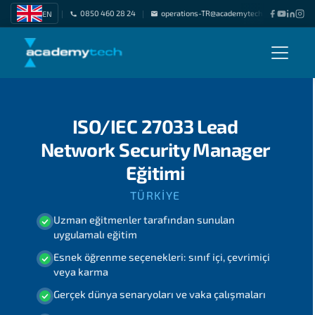
0850 460 28 24
operations-TR@academytech.com
Freel
EN
|
|
|
ISO/IEC 27033 Lead
Network Security Manager
Eğitimi
TÜRKIYE
Uzman eğitmenler tarafından sunulan
uygulamalı eğitim
Esnek öğrenme seçenekleri: sınıf içi, çevrimiçi
veya karma
Gerçek dünya senaryoları ve vaka çalışmaları