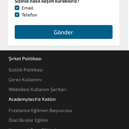
Sizinle nasıl ileşim kurabiliriz?
Email
Telefon
Gönder
Şirket Politikası
Gizlilik Politikası
Çerez Kullanımı
Websitesi Kullanım Şartları
Academytech'e Katılın
Freelance Eğitmen Başvurusu
Özel Birebir Eğitim