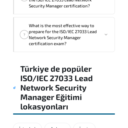
Security Manager certification?
This certification validates both
What is the most effective way to
conceptual understanding and hands-on
prepare for the ISO/IEC 27033 Lead
?
capability through structured objectives
Network Security Manager
mapped to real operational
certification exam?
responsibilities.
Regular revision of core domains and
Türkiye
de popüler
applied scenarios is key to achieving a
passing score.
ISO/IEC 27033 Lead
Network Security
Manager Eğitimi
lokasyonları