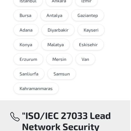
İstanbul
Ankara
İzmir
Bursa
Antalya
Gaziantep
Adana
Diyarbakir
Kayseri
Konya
Malatya
Eskisehir
Erzurum
Mersin
Van
Sanliurfa
Samsun
Kahramanmaras
"ISO/IEC 27033 Lead
Network Security