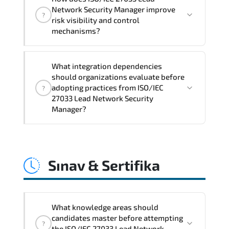
Manager supports risk-aware planning.
Network Security Manager improve
?
architecture standardization.
risk visibility and control
compliance alignment. and sustainable
mechanisms?
transformation initiatives.
ISO/IEC 27033 Lead Network Security
What integration dependencies
Manager strengthens structured risk
should organizations evaluate before
identification. mitigation planning.
adopting practices from ISO/IEC
?
monitoring frameworks. and long-term
27033 Lead Network Security
Manager?
resilience strategy.
ISO/IEC 27033 Lead Network Security
Manager impacts governance layers.
Sınav & Sertifika
automation pipelines. policy
enforcement models. system
interoperability. and compliance
structures.
What knowledge areas should
candidates master before attempting
?
the ISO/IEC 27033 Lead Network