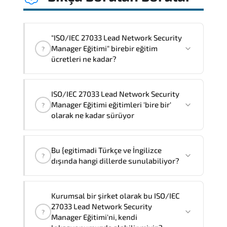
"ISO/IEC 27033 Lead Network Security
Manager Eğitimi" birebir eğitim
?
ücretleri ne kadar?
"ISO/IEC 27033 Lead Network Security
ISO/IEC 27033 Lead Network Security
Manager Eğitimi" eğitimleri bire bir ve
Manager Eğitimi eğitimleri 'bire bir'
?
grup olmak üzere iki farklı yöntemle
olarak ne kadar sürüyor
verilmektedir.
ISO/IEC 27033 Lead Network Security
Bire bir olarak eğtim ücreti
90.720 ₺
dır
.
Bu {egitimadi Türkçe ve İngilizce
Manager Eğitimi
'birebir'
olarak
3
gün
?
dışında hangi dillerde sunulabiliyor?
sürmektedir,
Not:
Eğitimi şirketiniz bünyesinde almak
Bu ISO/IEC 27033 Lead Network Security
Kurumsal bir şirket olarak bu ISO/IEC
isterseniz, toplam eğitim süresi eğitim
Manager Eğitimi Türkçe ve İngilizce'nin
27033 Lead Network Security
?
sağlayıcısının resmi standartlarına göre
yanısıra,
Fransızca, Arapça ve
Manager Eğitimi'ni, kendi
5
olacaktır.
İspanyolca
dillerinde de sunabiliyoruz.