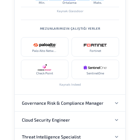
Min.
Ortalama
Maks.
Kaynak: Glassdoor
MEZUNLARIMIZIN ÇALIŞTIĞI YERLER
Palo Alto Networks
Fortinet
Check Point
SentinelOne
Kaynak: Indeed
Governance Risk & Compliance Manager
Cloud Security Engineer
YILLIK MAAŞ
Threat Intelligence Specialist
YILLIK MAAŞ