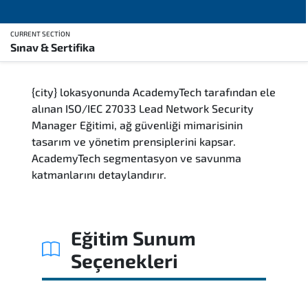
CURRENT SECTION
Sınav & Sertifika
Genel Bakış
{city} lokasyonunda AcademyTech tarafından ele
Eğitim Sunum Yöntemleri
alınan ISO/IEC 27033 Lead Network Security
Manager Eğitimi, ağ güvenliği mimarisinin
Kimler Katılmalı
tasarım ve yönetim prensiplerini kapsar.
AcademyTech segmentasyon ve savunma
Kariyer Fırsatları
katmanlarını detaylandırır.
Kurs İçeriği
Eğitim Sunum
Soru ve Cevaplar
Seçenekleri
Sınav & Sertifika