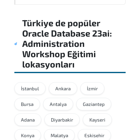
A balanced preparation approach
Türkiye
de popüler
combining official training materials.
structured revision. and consistent lab
Oracle Database 23ai:
practice is strongly recommended.
Administration
Workshop Eğitimi
lokasyonları
İstanbul
Ankara
İzmir
Bursa
Antalya
Gaziantep
Adana
Diyarbakir
Kayseri
Konya
Malatya
Eskisehir