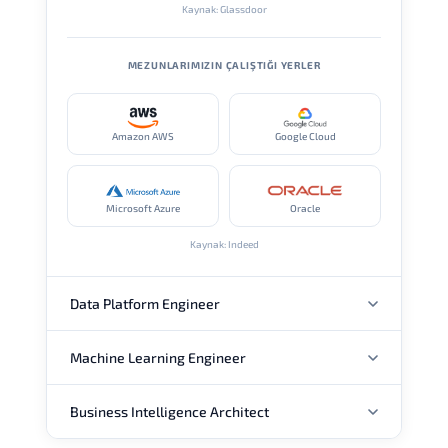
Kaynak: Glassdoor
MEZUNLARIMIZIN ÇALIŞTIĞI YERLER
Amazon AWS
Google Cloud
Microsoft Azure
Oracle
Kaynak: Indeed
Data Platform Engineer
Machine Learning Engineer
YILLIK MAAŞ
Business Intelligence Architect
YILLIK MAAŞ
USD 125K
USD 155K
USD 194K