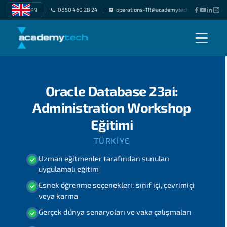
0850 460 28 24
operations-TR@academytech.com
Freel
EN
|
|
|
Oracle Database 23ai:
Administration Workshop
Eğitimi
TÜRKIYE
Uzman eğitmenler tarafından sunulan
uygulamalı eğitim
Esnek öğrenme seçenekleri: sınıf içi, çevrimiçi
veya karma
Gerçek dünya senaryoları ve vaka çalışmaları