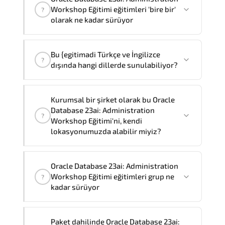
Workshop Eğitimi" eğitimleri bire bir ve
Workshop Eğitimi eğitimleri 'bire bir'
?
grup olmak üzere iki farklı yöntemle
olarak ne kadar sürüyor
verilmektedir.
Oracle Database 23ai: Administration
Bire bir olarak eğtim ücreti
97.200 ₺
dır
.
Bu {egitimadi Türkçe ve İngilizce
Workshop Eğitimi
'birebir'
olarak
3
gün
?
dışında hangi dillerde sunulabiliyor?
sürmektedir,
Not:
Eğitimi şirketiniz bünyesinde almak
Bu Oracle Database 23ai: Administration
Kurumsal bir şirket olarak bu Oracle
isterseniz, toplam eğitim süresi eğitim
Workshop Eğitimi Türkçe ve İngilizce'nin
Database 23ai: Administration
?
sağlayıcısının resmi standartlarına göre
yanısıra,
Fransızca, Arapça ve
Workshop Eğitimi'ni, kendi
5
olacaktır.
İspanyolca
dillerinde de sunabiliyoruz.
lokasyonumuzda alabilir miyiz?
Farklı dil talepleriniz için Müşteri
Temsilcilerimiz size yardımcı olmaktan
Evet
, sertifikalı ve deneyimli
Oracle Database 23ai: Administration
memnuniyet duyar.
eğitmenlerimiz bu eğitimi
şirketinizde
Workshop Eğitimi eğitimleri grup ne
?
yerinde
ve talep etmeniz durumunda
kadar sürüyor
tercih ettiğiniz dilde
sunabilir.
Özelleştirilmiş eğitim formatları ve
"
Oracle Database 23ai: Administration
fiyatlama için Müşteri Temsilciniz ile
Paket dahilinde Oracle Database 23ai: