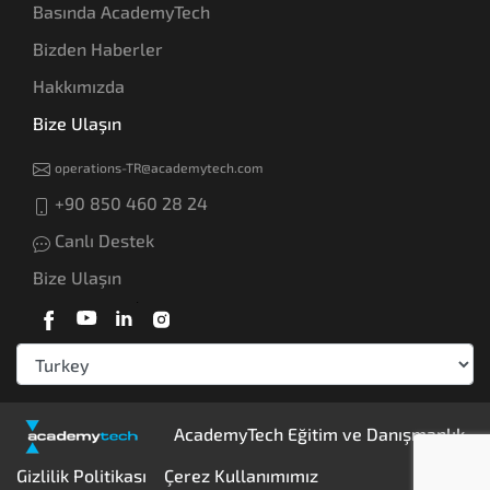
Basında AcademyTech
Bizden Haberler
Hakkımızda
Bize Ulaşın
operations-TR@academytech.com
+90 850 460 28 24
Canlı Destek
Bize Ulaşın
AcademyTech Eğitim ve Danışmanlık
Gizlilik Politikası
Çerez Kullanımımız