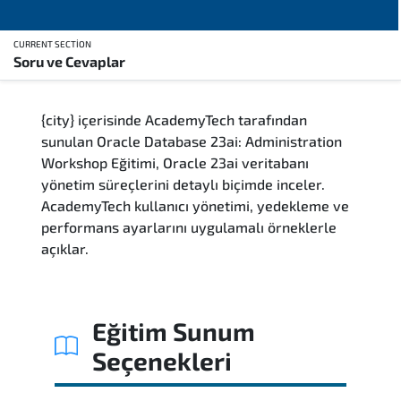
CURRENT SECTION
Soru ve Cevaplar
Genel Bakış
{city} içerisinde AcademyTech tarafından
Eğitim Sunum Yöntemleri
sunulan Oracle Database 23ai: Administration
Workshop Eğitimi, Oracle 23ai veritabanı
Kimler Katılmalı
yönetim süreçlerini detaylı biçimde inceler.
AcademyTech kullanıcı yönetimi, yedekleme ve
Kariyer Fırsatları
performans ayarlarını uygulamalı örneklerle
açıklar.
Kurs İçeriği
Soru ve Cevaplar
Eğitim Sunum
Seçenekleri
Sınav & Sertifika