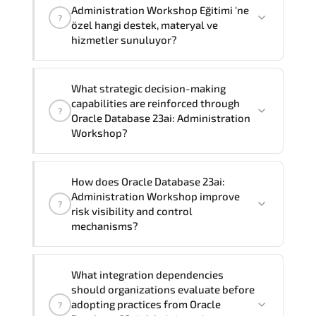
Workshop Eğitimi
" eğitimlerimiz grup
Administration Workshop Eğitimi 'ne
iletişime geçebilirsiniz.
?
eğitimi olarak
5
gün sürmektedir.
özel hangi destek, materyal ve
hizmetler sunuluyor?
Oracle Database 23ai: Administration
What strategic decision-making
Workshop Eğitimi'nin paket içeriği şunları
capabilities are reinforced through
?
kapsar:
Oracle Database 23ai: Administration
Resmi eğitim materyalleri, Eğitmen
Workshop?
danışmanlık desteği, Laboratuvar ve pratik
uygulamalar, Eğitim sonrası 1 ay soru desteği
Oracle Database 23ai: Administration
How does Oracle Database 23ai:
Workshop supports risk-aware planning.
Administration Workshop improve
?
architecture standardization.
risk visibility and control
compliance alignment. and sustainable
mechanisms?
transformation initiatives.
Oracle Database 23ai: Administration
What integration dependencies
Workshop strengthens structured risk
should organizations evaluate before
identification. mitigation planning.
adopting practices from Oracle
?