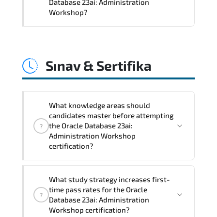
monitoring frameworks. and long-term
Database 23ai: Administration
Workshop?
resilience strategy.
Oracle Database 23ai: Administration
Workshop impacts governance layers.
Sınav & Sertifika
automation pipelines. policy
enforcement models. system
interoperability. and compliance
structures.
What knowledge areas should
candidates master before attempting
the Oracle Database 23ai:
?
Administration Workshop
certification?
Core technical and strategic knowledge
What study strategy increases first-
areas are tested to confirm
time pass rates for the Oracle
?
professional-level proficiency.
Database 23ai: Administration
Workshop certification?