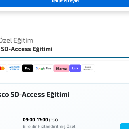
Teklif İsteyin
 Özel Eğitim
 SD-Access Eğitimi
Banka
AMERICAN
Pay
Link
G
o
o
g
le Pay
Klarna
EXPRESS
Havalesi
sco SD-Access Eğitimi
09:00-17:00
(EST)
Bire Bir Hızlandırılmış Özel