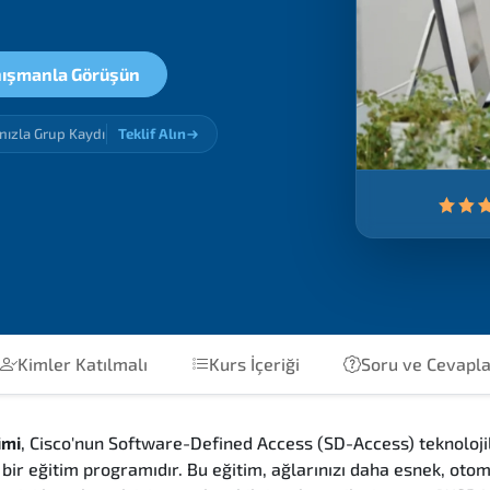
ışmanla Görüşün
ınızla Grup Kaydı
Teklif Alın
Kimler Katılmalı
Kurs İçeriği
Soru ve Cevapl
imi
, Cisco'nun Software-Defined Access (SD-Access) teknoloj
k bir eğitim programıdır. Bu eğitim, ağlarınızı daha esnek, oto