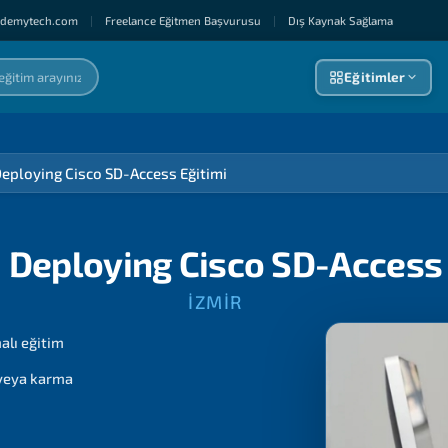
ademytech.com
|
Freelance Eğitmen Başvurusu
|
Dış Kaynak Sağlama
Eğitimler
eploying Cisco SD-Access Eğitimi
 Deploying Cisco SD-Access 
İZMIR
lı eğitim
 veya karma