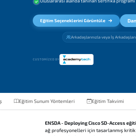
Uluslararası alanda tanınan sertifika programı
Dan
Eğitim Seçeneklerini Görüntüle
Arkadaşlarınızla veya İş Arkadaşlar
CUSTOMIZED BY
ş
Eğitim Sunum Yöntemleri
Eğitim Takvimi
ENSDA - Deploying Cisco SD-Access eğit
ağ profesyonelleri için tasarlanmış kriti