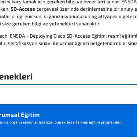
rini karşılamak için gereken bilgi ve becerileri sunar. ENSD
rken,
SD-Access
çerçevesi üzerinde derinlemesine bir anlayış 
amalarını öğrenirken, organizasyonunuzun ağ altyapısını gelec
 size gereken bilgi ve yetenekleri sunacaktır.
ch, ENSDA - Deploying Cisco SD-Access Eğitimi resmî eğitimle
ir, sertifikasyon sınavı ile uzmanlığınızı belgelendirebilirsiniz
enekleri
rumsal Eğitim
er ve organizasyonlar için özel olarak tasarlanmış eğitim programları