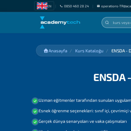
EN
|
0850 460 28 24
|
operations-TR@ac
Anasayfa
Kurs Kataloğu
ENSDA - D
ENSDA -
Uzman eğitmenler tarafından sunulan uygulama
Esnek öğrenme seçenekleri: sınıf içi, çevrimiçi
Gerçek dünya senaryoları ve vaka çalışmaları