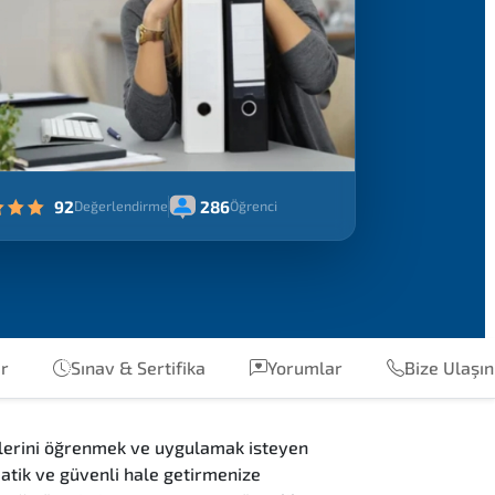
92
286
Değerlendirme
Öğrenci
ar
Sınav & Sertifika
Yorumlar
Bize Ulaşın
ilerini öğrenmek ve uygulamak isteyen
matik ve güvenli hale getirmenize