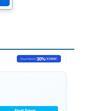
30%
Grup İndirimi
'A VARAN
Fiyat Sorun